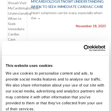
MYCARDIOLOGISTNOW? UNDERSTANDING
WHEN TO SEEK IMMEDIATE CARDIAC CARE
Heart symptoms can be scary, especially when
the
November 18, 2025
5 REASONS TO VISIT
MYCARDIOLOGISTNOW INSTEAD OF
WAITING FOR AN APPOINTMENT
This website uses cookies
When it comes to your heart, waiting isn’t an op
We use cookies to personalise content and ads, to
October 29, 2025
provide social media features and to analyse our traffic.
We also share information about your use of our site with
our social media, advertising and analytics partners who
MYCARDIOLOGIST LAUNCHES IMMEDIATE
may combine it with other information that you’ve
CARE CLINIC, OFFERING SAME-DAY ACCESS
provided to them or that they’ve collected from your use
TO EXPERT CARDIAC CARE
of their services.