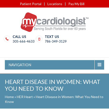
Patient Portal
|
Locations
|
Pay My Bill
CALL US
TEXT US
305-666-4633
786-349-3129
NAVIGATION
HEART DISEASE IN WOMEN: WHAT
YOU NEED TO KNOW
Home
»
HER Heart
»
Heart Disease in Women: What You Need to
Know