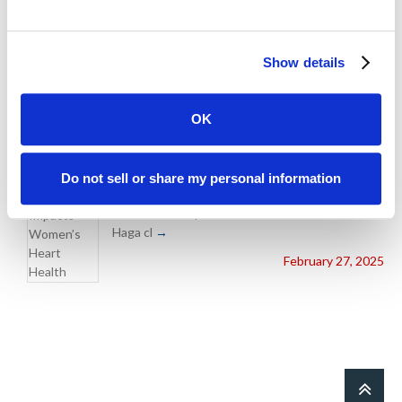
MyCardiologist Now provides a new walk-in
clinic f
September 17, 2025
Show details
OK
HOW STRESS IMPACTS WOMEN’S HEART
Do not sell or share my personal information
HEALTH
How Stress Impacts Women’s Heart Health
Haga cl
February 27, 2025