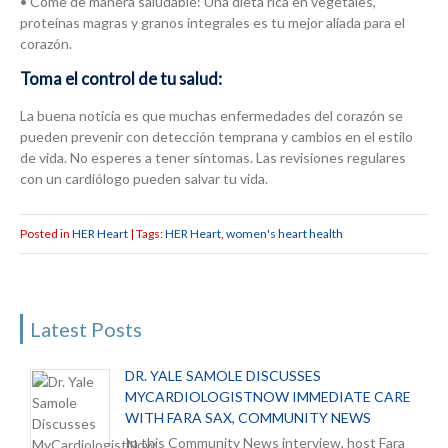
• Come de manera saludable: Una dieta rica en vegetales,
proteínas magras y granos integrales es tu mejor aliada para el
corazón.
Toma el control de tu salud:
La buena noticia es que muchas enfermedades del corazón se
pueden prevenir con detección temprana y cambios en el estilo
de vida. No esperes a tener síntomas. Las revisiones regulares
con un cardiólogo pueden salvar tu vida.
Posted in
HER Heart
| Tags:
HER Heart
,
women's heart health
Latest Posts
DR. YALE SAMOLE DISCUSSES
MYCARDIOLOGISTNOW IMMEDIATE CARE
WITH FARA SAX, COMMUNITY NEWS
In this Community News interview, host Fara